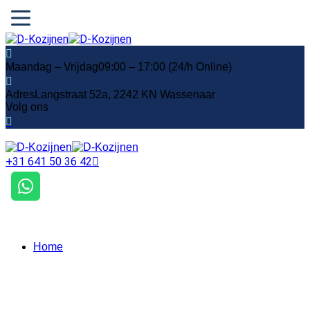
Maandag – Vrijdag
09:00 – 17:00 (24/h Online)
Adres
Langstraat 52a, 2242 KN Wassenaar
Volg ons
+31 641 50 36 42
Home