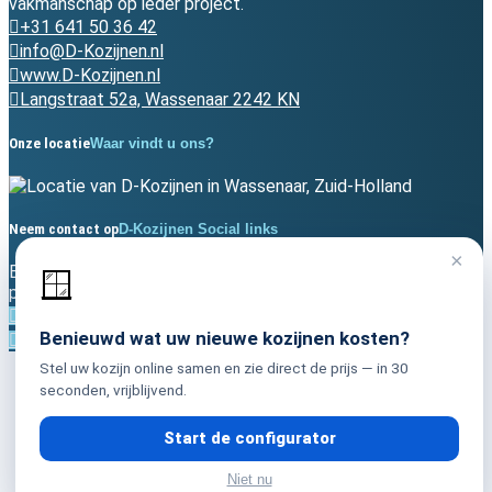
vakmanschap op ieder project.
+31 641 50 36 42
info@D-Kozijnen.nl
www.D-Kozijnen.nl
Langstraat 52a, Wassenaar 2242 KN
Onze locatie
Waar vindt u ons?
Neem contact op
D-Kozijnen Social links
×
Blijf verbonden met ons bedrijf en ontdek onze recente
🪟
projecten, updates en inspiratie.
Benieuwd wat uw nieuwe kozijnen kosten?
Stel uw kozijn online samen en zie direct de prijs — in 30
Algemene Voorwaarden
seconden, vrijblijvend.
Privacybeleid
Cookiebeleid (EU)
Start de configurator
Niet nu