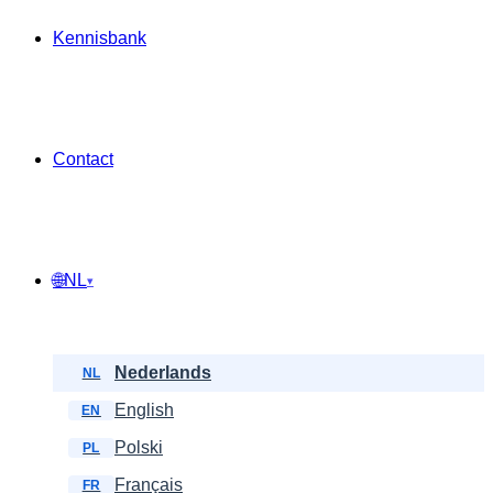
Kennisbank
Contact
🌐
NL
▾
Nederlands
NL
English
EN
Polski
PL
Français
FR