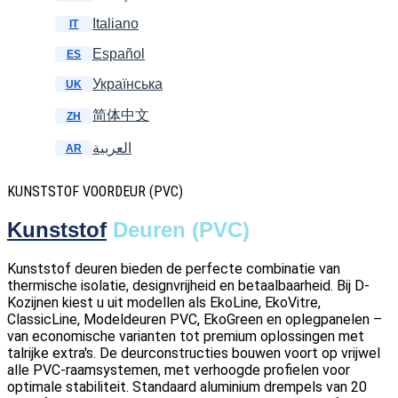
Italiano
IT
Español
ES
Українська
UK
简体中文
ZH
العربية
AR
KUNSTSTOF VOORDEUR (PVC)
Kunststof
Deuren (PVC)
Kunststof deuren bieden de perfecte combinatie van
thermische isolatie, designvrijheid en betaalbaarheid. Bij D-
Kozijnen kiest u uit modellen als EkoLine, EkoVitre,
ClassicLine, Modeldeuren PVC, EkoGreen en oplegpanelen –
van economische varianten tot premium oplossingen met
talrijke extra's. De deurconstructies bouwen voort op vrijwel
alle PVC-raamsystemen, met verhoogde profielen voor
optimale stabiliteit. Standaard aluminium drempels van 20